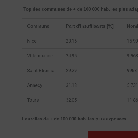
Top des communes de + de 100 000 hab. les plus ada
Commune
Part d’insuffisants [%]
Nomb
Nice
23,16
15 9
Villeurbanne
24,95
9 968
Saint-Etienne
29,29
9968
Annecy
31,18
5 731
Tours
32,05
11 8
Les villes de + de 100 000 hab. les plus exposées