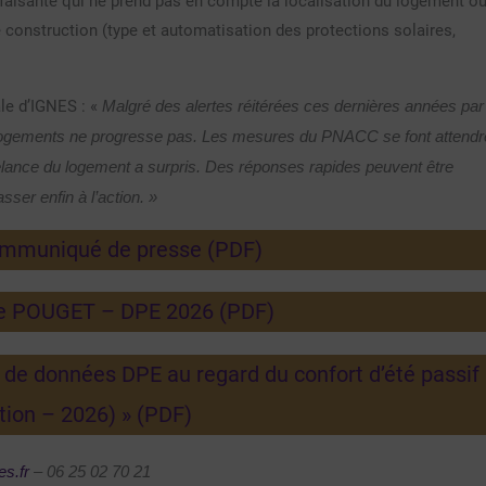
sfaisante qui ne prend pas en compte la localisation du logement o
construction (type et automatisation des protections solaires,
e d’IGNES : «
Malgré des alertes réitérées ces dernières années par
es logements ne progresse pas. Les mesures du PNACC se font attendr
 relance du logement a surpris. Des réponses rapides peuvent être
ser enfin à l’action. »
ommuniqué de presse (PDF)
de POUGET – DPE 2026 (PDF)
e de données DPE au regard du confort d’été passif
tion – 2026) » (PDF)
s.fr
– 06 25 02 70 21