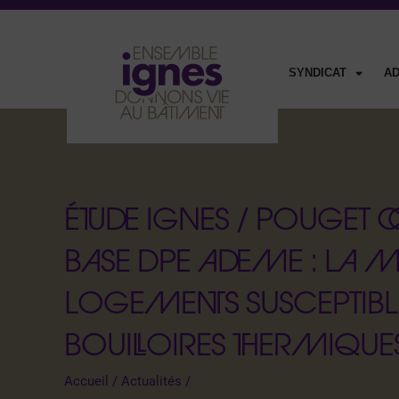
SYNDICAT
A
ÉTUDE IGNES / POUGET C
BASE DPE ADEME : LA M
LOGEMENTS SUSCEPTIBLE
BOUILLOIRES THERMIQUE
Accueil
/
Actualités
/