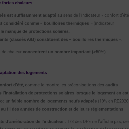
 fortes chaleurs
sés est suffisamment adapté
au sens de l’indicateur « confort d’été
st considéré comme « bouilloires thermiques »
(indicateur
n
le manque de protections solaires.
nts (classés A/B) constituent des « bouilloires thermiques »
.
s de chaleur
concentrent un nombre important (>50%)
adaptation des logements
onfort d’été
, comme le montre les préconisations des
audits
s l’installation de protections solaires lorsque le logement en est
vec un
faible nombre de logements neufs
adaptés
(19% en RE2020
au fil des années de construction et de leurs réglementations
s d’amélioration de l’indicateur
: 1/3 des DPE ne l’affiche pas, de