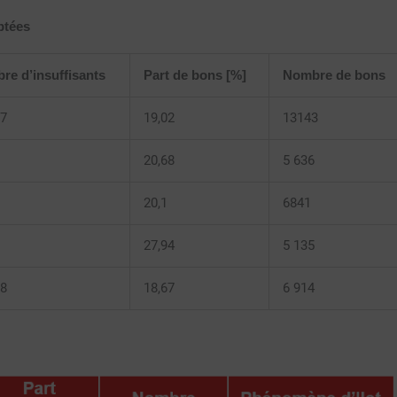
ptées
re d’insuffisants
Part de bons [%]
Nombre de bons
97
19,02
13143
20,68
5 636
20,1
6841
27,94
5 135
68
18,67
6 914