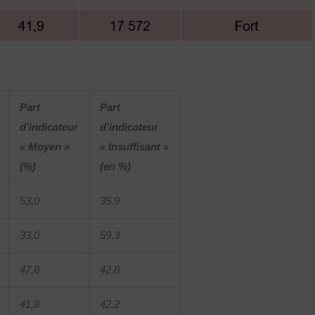
Part
Part
d’indicateur
d’indicateur
« Moyen »
« Insuffisant »
(%)
(en %)
53,0
35,9
33,0
59,3
47,8
42,8
41,8
42,2