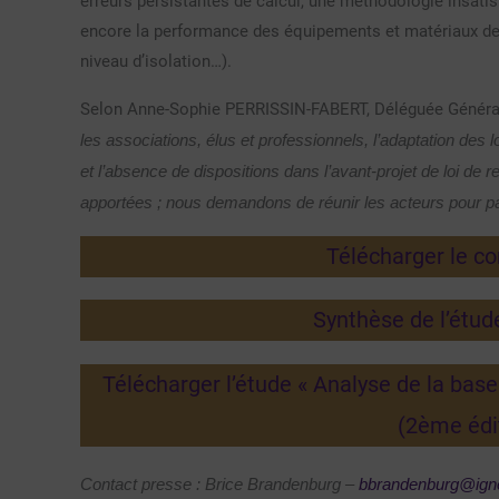
erreurs persistantes de calcul, une méthodologie insati
encore la performance des équipements et matériaux de 
niveau d’isolation…).
Selon Anne-Sophie PERRISSIN-FABERT, Déléguée Général
les associations, élus et professionnels, l’adaptation d
et l’absence de dispositions dans l’avant-projet de loi de
apportées ; nous demandons de réunir les acteurs pour pas
Télécharger le c
Synthèse de l’étu
Télécharger l’étude « Analyse de la bas
(2ème édi
Contact presse : Brice Brandenburg –
bbrandenburg@igne