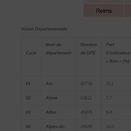
Vision Départementale
Nom du
Nombre
Part
Code
département
de DPE
d’indicateur
« Bon » (%)
01
Ain
82738
11,1
02
Aisne
63611
7,7
03
Allier
45875
9,4
04
Alpes-de-
26648
16,0