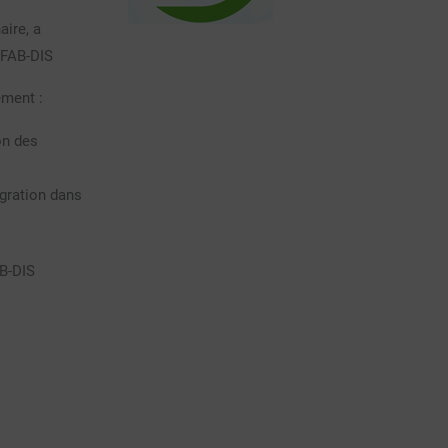
aire, a
y FAB-DIS
lement :
on des
égration dans
AB-DIS