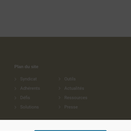
Plan du site
Outils
Syndicat
Actualités
Adhérents
Ressources
Défis
Presse
Solutions
Copyright 2026 Ignes, Tous droits réservés – Conception :
Give Me More