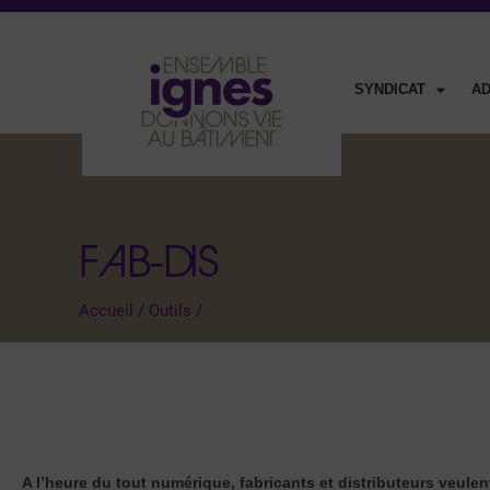
SYNDICAT
A
FAB-DIS
Accueil
/
Outils
/
A l’heure du tout numérique, fabricants et distributeurs veulen