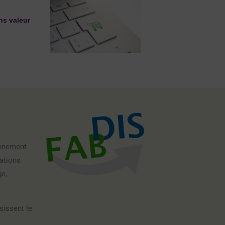
ns valeur
onnement
ations
ge,
sissent le