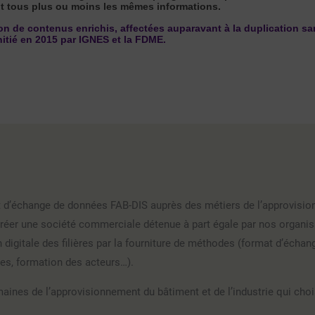
nt tous plus ou moins les mêmes informations.
tion de contenus enrichis, affectées auparavant à la duplication sa
itié en 2015 par IGNES et la FDME.
rmat d’échange de données FAB-DIS auprès des métiers de l’approvisi
réer une société commerciale détenue à part égale par nos organis
digitale des filières par la fourniture de méthodes (format d’échan
ées, formation des acteurs…).
ines de l’approvisionnement du bâtiment et de l’industrie qui choi