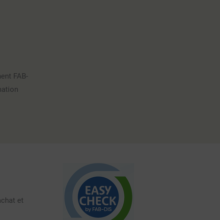
nent FAB-
mation
achat et