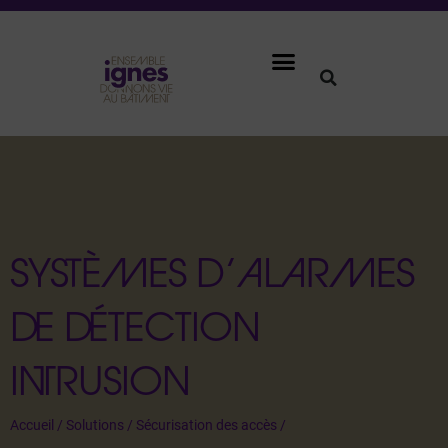
SYSTÈMES D’ALARMES
DE DÉTECTION
INTRUSION
Accueil
/
Solutions
/
Sécurisation des accès
/