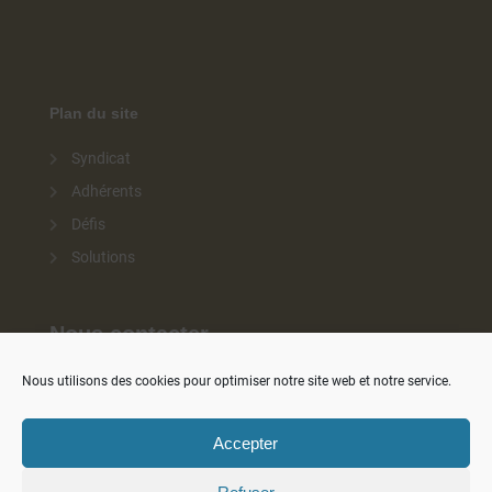
Plan du site
Syndicat
Adhérents
Défis
Solutions
Nous contacter
Nous utilisons des cookies pour optimiser notre site web et notre service.
contact@ignes.fr
17 rue de l’Amiral Hamelin
Accepter
75016 Paris