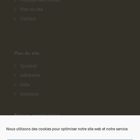
Politique des cookies
Plan du site
Contact
Plan du site
Syndicat
Adhérents
Défis
Solutions
Nous contacter
Nous utilisons des cookies pour optimiser notre site web et notre service.
contact@ignes.fr