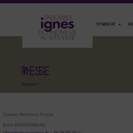
SYNDICAT
A
PRESSE
Accueil
/
Contact Relations Presse
Brice BRANDENBURG
b
brandenburg@ignes.fr
–
06.25.02.70.
21