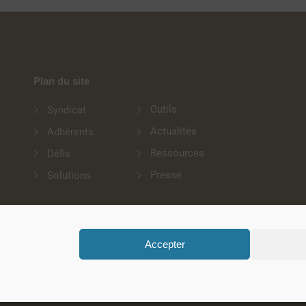
Plan du site
Outils
Syndicat
Actualités
Adhérents
Ressources
Défis
Presse
Solutions
Copyright 2026 Ignes, Tous droits réservés – Conception :
Give Me More
Accepter