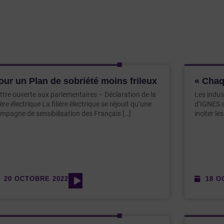
our un Plan de sobriété moins frileux
« Chaq
ttre ouverte aux parlementaires – Déclaration de la
Les indus
lière électrique La filière électrique se réjouit qu’une
d’IGNES s
mpagne de sensibilisation des Français […]
inciter le
20 OCTOBRE 2022
18 O