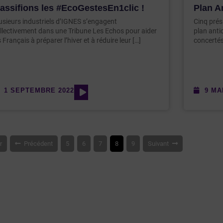
assifions les #EcoGestesEn1clic !
Plan A
usieurs industriels d’IGNES s’engagent
Cinq prési
llectivement dans une Tribune Les Echos pour aider
plan anti
s Français à préparer l’hiver et à réduire leur […]
concertés
1 SEPTEMBRE 2022
9 MA
r
Précédent
5
6
7
8
9
Suivant