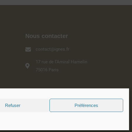
Nous contacter
contact@ignes.fr
17 rue de l’Amiral Hamelin
75016 Paris
Refuser
Préférences